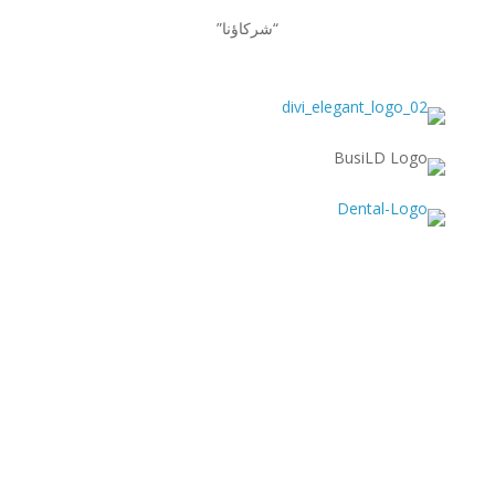
“شركاؤنا”