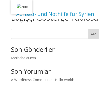
info@ahsin.de
TR
Aufbau- und Nothilfe für Syrien
Bağışçı Gösterge Tablosu
Ara
Son Gönderiler
Merhaba dünya!
Son Yorumlar
A WordPress Commenter
-
Hello world!