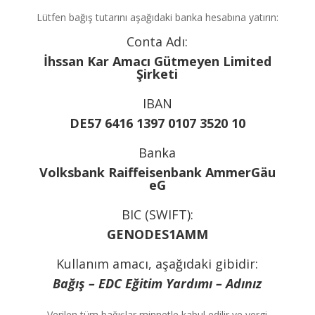
Lütfen bağış tutarını aşağıdaki banka hesabına yatırın:
Conta Adı:
İhssan Kar Amacı Gütmeyen Limited
Şirketi
IBAN
DE57 6416 1397
0107 3520 10
Banka
Volksbank Raiffeisenbank AmmerGäu
eG
BIC (SWIFT):
GENODES1AMM
Kullanım amacı, aşağıdaki gibidir:
Bağış – EDC Eğitim Yardımı – Adınız
Verilen tüm bağışlar minnetle kabul edilir ve vergi